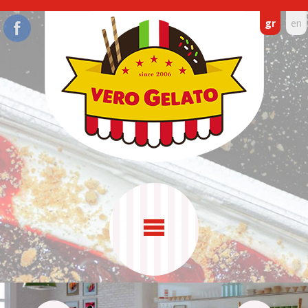
gr
en