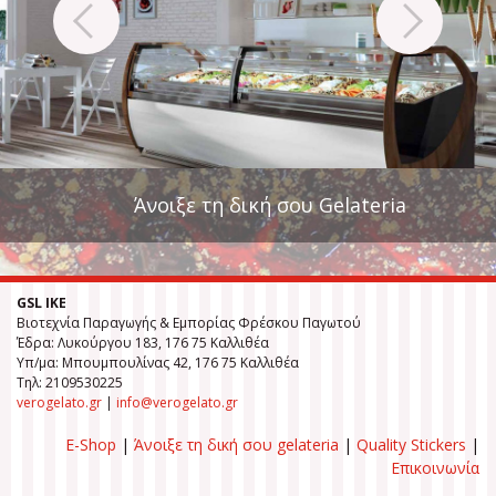
Άνοιξε τη δική σου Gelateria
GSL ΙΚΕ
Βιοτεχνία Παραγωγής & Εμπορίας Φρέσκου Παγωτού
Έδρα: Λυκούργου 183, 176 75 Καλλιθέα
Υπ/μα: Μπουμπουλίνας 42, 176 75 Καλλιθέα
Τηλ: 2109530225
verogelato.gr
|
info@verogelato.gr
E-Shop
|
Άνοιξε τη δική σου gelateria
|
Quality Stickers
|
Επικοινωνία