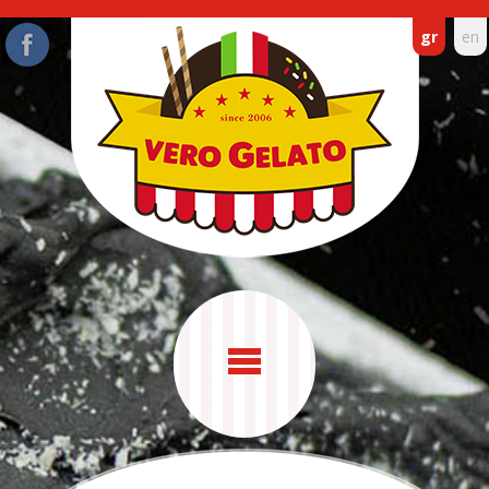
gr
en