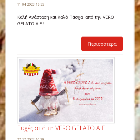
11-04-2023 16:55
Καλή Ανάσταση και Καλό Πάσχα από την VERO
GELATO Α.Ε.!
Περισσότερα
Ευχές από τη VERO GELATO Α.Ε.
22-12-2022 14:39