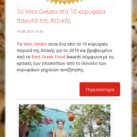
Το Vero Gelato στα 10 κορυφαία
παγωτά της Αττικής
19-08-2019 13:28
Το
Vero Gelato
είναι ένα από τα 10 κορυφαία
παγωτά της Αττικής για το 2019 και βραβευμένο
από τα
Best Greek Food
Awards σύμφωνα με τις
κριτικές των επισκεπτών από το σύνολο των
κορυφαίων μηχανών αναζήτησης.
Περισσότερα