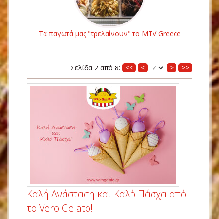
Τα παγωτά μας "τρελαίνουν" το MTV Greece
Σελίδα 2 από 8:
<<
<
>
>>
Καλή Ανάσταση και Καλό Πάσχα από
το Vero Gelato!